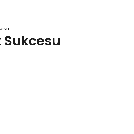
cesu
t Sukcesu