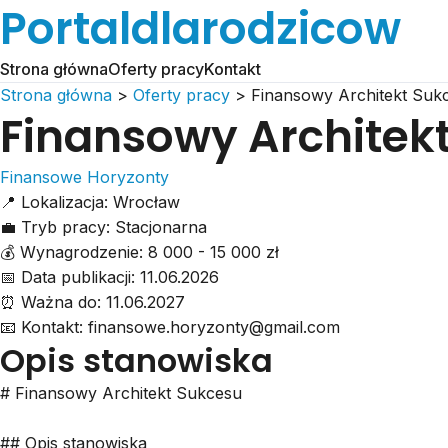
Portaldlarodzicow
Strona główna
Oferty pracy
Kontakt
Strona główna
>
Oferty pracy
>
Finansowy Architekt Suk
Finansowy Architek
Finansowe Horyzonty
📍
Lokalizacja:
Wrocław
💼
Tryb pracy:
Stacjonarna
💰
Wynagrodzenie:
8 000 - 15 000 zł
📅
Data publikacji:
11.06.2026
⏰
Ważna do:
11.06.2027
📧
Kontakt:
finansowe.horyzonty@gmail.com
Opis stanowiska
# Finansowy Architekt Sukcesu
## Opis stanowiska