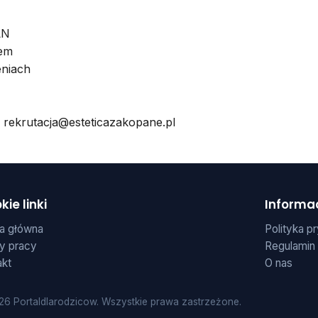
LN
iem
eniach
:
rekrutacja@esteticazakopane.pl
kie linki
Informa
na główna
Polityka p
y pracy
Regulamin
akt
O nas
6 Portaldlarodzicow. Wszystkie prawa zastrzeżone.