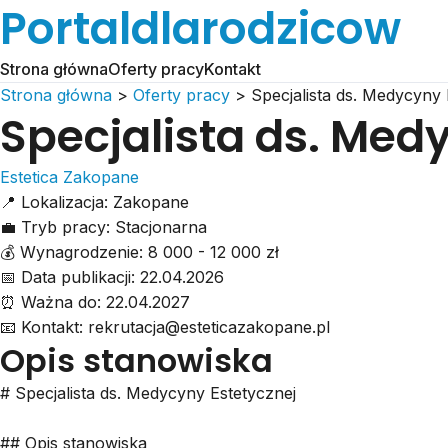
Portaldlarodzicow
Strona główna
Oferty pracy
Kontakt
Strona główna
>
Oferty pracy
>
Specjalista ds. Medycyny 
Specjalista ds. Med
Estetica Zakopane
📍
Lokalizacja:
Zakopane
💼
Tryb pracy:
Stacjonarna
💰
Wynagrodzenie:
8 000 - 12 000 zł
📅
Data publikacji:
22.04.2026
⏰
Ważna do:
22.04.2027
📧
Kontakt:
rekrutacja@esteticazakopane.pl
Opis stanowiska
# Specjalista ds. Medycyny Estetycznej
## Opis stanowiska