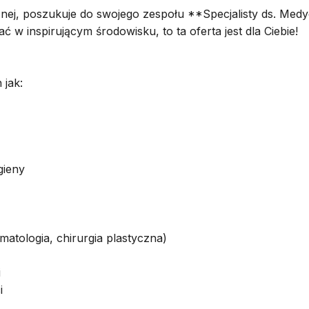
ej, poszukuje do swojego zespołu **Specjalisty ds. Medyc
w inspirującym środowisku, to ta oferta jest dla Ciebie!
 jak:
gieny
atologia, chirurgia plastyczna)
i
i