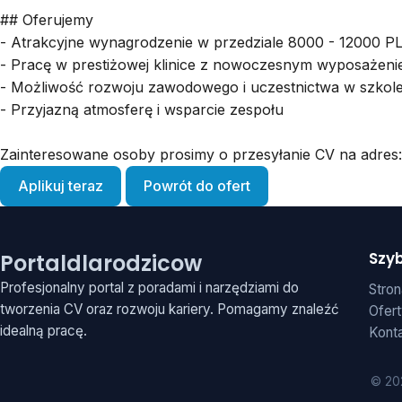
## Oferujemy
- Atrakcyjne wynagrodzenie w przedziale 8000 - 12000 P
- Pracę w prestiżowej klinice z nowoczesnym wyposażen
- Możliwość rozwoju zawodowego i uczestnictwa w szkol
- Przyjazną atmosferę i wsparcie zespołu
Zainteresowane osoby prosimy o przesyłanie CV na adres
Aplikuj teraz
Powrót do ofert
Szyb
Portaldlarodzicow
Profesjonalny portal z poradami i narzędziami do
Stro
tworzenia CV oraz rozwoju kariery. Pomagamy znaleźć
Ofert
idealną pracę.
Kont
© 202