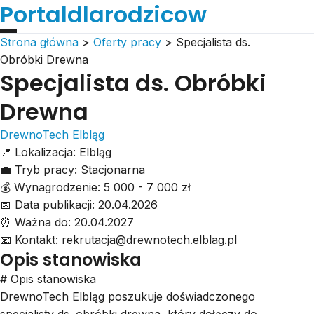
Portaldlarodzicow
Strona główna
>
Oferty pracy
>
Specjalista ds.
Obróbki Drewna
Specjalista ds. Obróbki
Drewna
DrewnoTech Elbląg
📍
Lokalizacja:
Elbląg
💼
Tryb pracy:
Stacjonarna
💰
Wynagrodzenie:
5 000 - 7 000 zł
📅
Data publikacji:
20.04.2026
⏰
Ważna do:
20.04.2027
📧
Kontakt:
rekrutacja@drewnotech.elblag.pl
Opis stanowiska
# Opis stanowiska
DrewnoTech Elbląg poszukuje doświadczonego