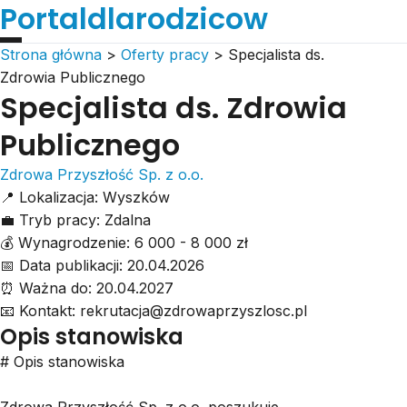
Portaldlarodzicow
Strona główna
>
Oferty pracy
>
Specjalista ds.
Zdrowia Publicznego
Specjalista ds. Zdrowia
Publicznego
Zdrowa Przyszłość Sp. z o.o.
📍
Lokalizacja:
Wyszków
💼
Tryb pracy:
Zdalna
💰
Wynagrodzenie:
6 000 - 8 000 zł
📅
Data publikacji:
20.04.2026
⏰
Ważna do:
20.04.2027
📧
Kontakt:
rekrutacja@zdrowaprzyszlosc.pl
Opis stanowiska
# Opis stanowiska