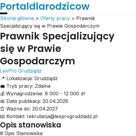
Portaldlarodzicow
Strona główna
>
Oferty pracy
>
Prawnik
Specjalizujący się w Prawie Gospodarczym
Prawnik Specjalizujący
się w Prawie
Gospodarczym
LexPro Grudziądz
📍
Lokalizacja:
Grudziądz
💼
Tryb pracy:
Zdalna
💰
Wynagrodzenie:
8 000 - 12 000 zł
📅
Data publikacji:
20.04.2026
⏰
Ważna do:
20.04.2027
📧
Kontakt:
rekrutacja@lexprogrudziadz.pl
Opis stanowiska
# Opis Stanowiska