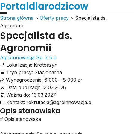
Portaldlarodzicow
Strona główna
>
Oferty pracy
>
Specjalista ds.
Agronomii
Specjalista ds.
Agronomii
AgroInnowacja Sp. z o.o.
📍
Lokalizacja:
Krotoszyn
💼
Tryb pracy:
Stacjonarna
💰
Wynagrodzenie:
6 000 - 8 000 zł
📅
Data publikacji:
13.03.2026
⏰
Ważna do:
13.03.2027
📧
Kontakt:
rekrutacja@agroinnowacja.pl
Opis stanowiska
# Opis stanowiska