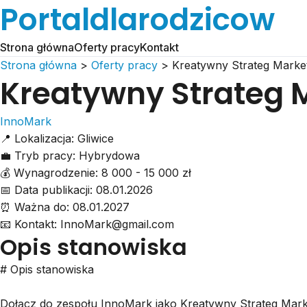
Portaldlarodzicow
Strona główna
Oferty pracy
Kontakt
Strona główna
>
Oferty pracy
>
Kreatywny Strateg Marke
Kreatywny Strateg 
InnoMark
📍
Lokalizacja:
Gliwice
💼
Tryb pracy:
Hybrydowa
💰
Wynagrodzenie:
8 000 - 15 000 zł
📅
Data publikacji:
08.01.2026
⏰
Ważna do:
08.01.2027
📧
Kontakt:
InnoMark@gmail.com
Opis stanowiska
# Opis stanowiska
Dołącz do zespołu InnoMark jako Kreatywny Strateg Marketi