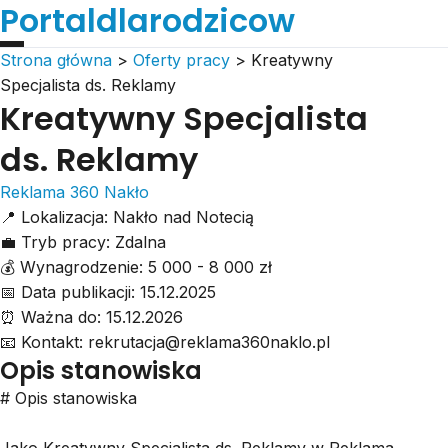
Portaldlarodzicow
Strona główna
>
Oferty pracy
>
Kreatywny
Specjalista ds. Reklamy
Kreatywny Specjalista
ds. Reklamy
Reklama 360 Nakło
📍
Lokalizacja:
Nakło nad Notecią
💼
Tryb pracy:
Zdalna
💰
Wynagrodzenie:
5 000 - 8 000 zł
📅
Data publikacji:
15.12.2025
⏰
Ważna do:
15.12.2026
📧
Kontakt:
rekrutacja@reklama360naklo.pl
Opis stanowiska
# Opis stanowiska