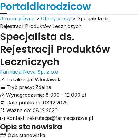
Portaldlarodzicow
Strona główna
>
Oferty pracy
>
Specjalista ds.
Rejestracji Produktów Leczniczych
Specjalista ds.
Rejestracji Produktów
Leczniczych
Farmacja Nova Sp. z o.o.
📍
Lokalizacja:
Włocławek
💼
Tryb pracy:
Zdalna
💰
Wynagrodzenie:
8 000 - 12 000 zł
📅
Data publikacji:
08.12.2025
⏰
Ważna do:
08.12.2026
📧
Kontakt:
rekrutacja@farmacjanova.pl
Opis stanowiska
## Opis stanowiska